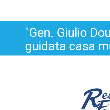
"Gen. Giulio Dou
guidata casa m