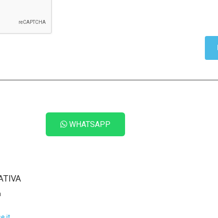
WHATSAPP
ATIVA
a
e.it